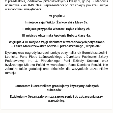
z przedszkola, oddziałów przedszkolnych i klasy 1, grupę B stanowili
uczniowie klas II-IV. Nasi Reprezentanci po raz kolejny pokazali swoje
warcabowe umiejętności.
W grupie B
I miejsce zajął Wiktor Żarkowski z klasy 3a.
II miejsce przypadło Witorowi Bąbie z klasy 2b.
III miejsce otrzymała Apolonia Buba z klasy 4a.
W grupie A III miejsce zajął debiutant w warcabowych potyczkach
– Feliks Marciczewski z oddziału przedszkolnego „Tropiciele”.
Dyplomy oraz nagrody laureaci turnieju otrzymali z rąk Burmistrza Jedlni-
Letniska, Pana Piotra Leśnowolskiego , Dyrektora Publicznej Szkoły
Podstawowej im. J. Piłsudskiego, Pani Elżbiety Sobieraj oraz
trzykrotnego Mistrza Polski w warcabach, Pana Damiana Reszki. Nie
zabrakło także gratulacji oraz oklasków dla wszystkich uczestników
turnieju.
Laureatom i uczestnikom gratulujemy i życzymy dalszych
sukcesów!!!!!
Dziękujemy Organizatorom za zaproszenie i do zobaczenia przy
warcabnicy.