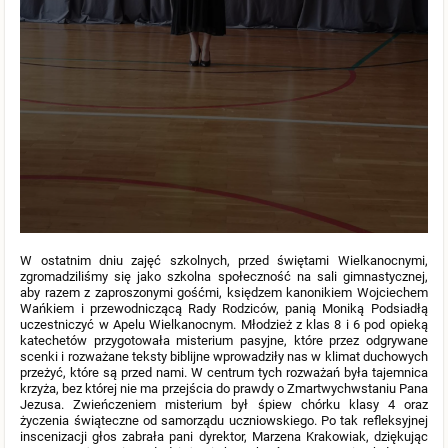
W ostatnim dniu zajęć szkolnych, przed świętami Wielkanocnymi,
zgromadziliśmy się jako szkolna społeczność na sali gimnastycznej,
aby razem z zaproszonymi gośćmi, księdzem kanonikiem Wojciechem
Wańkiem i przewodniczącą Rady Rodziców, panią Moniką Podsiadłą
uczestniczyć w Apelu Wielkanocnym. Młodzież z klas 8 i 6 pod opieką
katechetów przygotowała misterium pasyjne, które przez odgrywane
scenki i rozważane teksty biblijne wprowadziły nas w klimat duchowych
przeżyć, które są przed nami. W centrum tych rozważań była tajemnica
krzyża, bez której nie ma przejścia do prawdy o Zmartwychwstaniu Pana
Jezusa. Zwieńczeniem misterium był śpiew chórku klasy 4 oraz
życzenia świąteczne od samorządu uczniowskiego. Po tak refleksyjnej
inscenizacji głos zabrała pani dyrektor, Marzena Krakowiak, dziękując