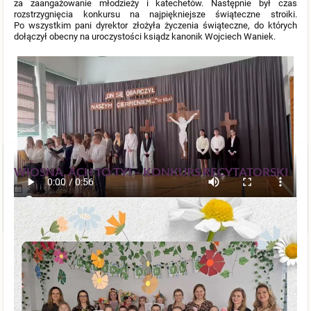
za zaangażowanie młodzieży i katechetów. Następnie był czas
rozstrzygnięcia konkursu na najpiękniejsze świąteczne stroiki.
Po wszystkim pani dyrektor złożyła życzenia świąteczne, do których
dołączył obecny na uroczystości ksiądz kanonik Wojciech Waniek.
WIOSNA, ACH TO TY! – KONKURS RECYTATORSKI
30.03.2024