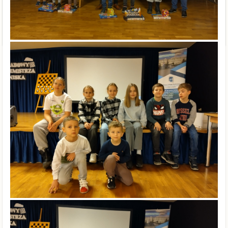
z klasy 1a, wolontariuszom i nauczycielom, którzy własnymi rękami
remontowali, urządzali i poświecili swój czas, aby innym było lepiej.
Z całego serca dziękujemy za zaangażowanie i aktywny udział w życiu
naszej szkoły.