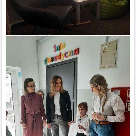
przekonać - 26 marca - podczas szkolnego konkursu recytatorskiego
„Wiosna, ach to Ty”.
Uczniowie klas 1-3 recytowali wiersze o tematyce wiosennej.
Uczestnicy zadbali nie tylko o interpretację, ale także o wspaniałe stroje
i rekwizyty. Jury miało trudne zadanie, gdyż wszystkie dzieci bardzo
ładnie recytowały utwory polskich poetów.
Po długich namysłach i debatach, postanowiono przyznać następujące
miejsca i wyróżnienia:
I miejsce: Amelia Kudelska z klasy 1a
II miejsce: Berenika Banasiak z klasy 3a
III miejsce Lena Wolak z klasy 2b
Wyróżnienia otrzymali:
Natalia Banasiak
Liliana Bąba
Amelia Cieślak
aria Drabik
Wiktor Jaskulski
Oliwia Mucha
Maja Sobczak