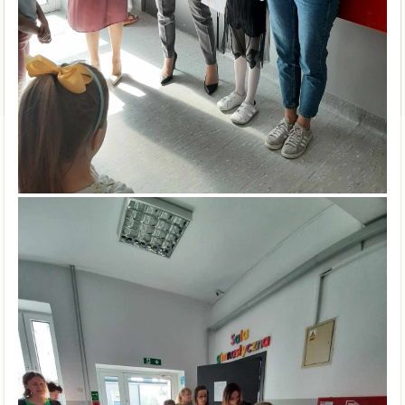
Leon Szpilski
Iga Winiarska
Aleksandra Zaranek
Serdeczne gratulujemy