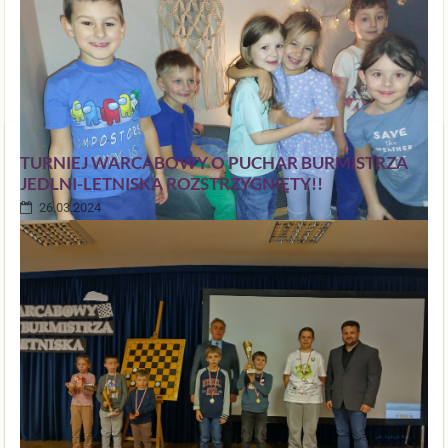
TURNIEJ WARCABOWY O PUCHAR BURMISTRZA
JEDLNI-LETNISKA ROZSTRZYGNIĘTY!!
26.03.2024
Wychodząc naprzeciw potrzebom naszych uczniów udało się nam w
naszej placówce stworzyć wyjątkowe miejsce – pokój wyciszeń. Jest
to specjalnie wyodrębnienie pomieszczenie, w którym uczniowie mają
możliwość relaksu i odpoczynku, a także wyciszenia emocjonalnego,
odreagowanie napięć oraz doświadczenia poczucia bezpieczeństwa.
Można tam odnaleźć spokój i wypoczynek uczestnicząc w treningu
relaksacyjnym służącym wyciszeniu. Zajęcia w tym pokoju to przede
wszystkim wszechstronna stymulacja układu nerwowego.
Miejsce to może funkcjonować dzięki zaangażowanym rodzicom