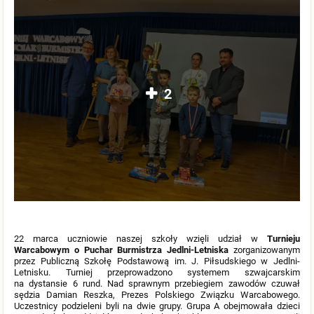
2
22 marca uczniowie naszej szkoły wzięli udział w
Turnieju
Warcabowym o Puchar Burmistrza Jedlni-Letniska
zorganizowanym
przez Publiczną Szkołę Podstawową im. J. Piłsudskiego w Jedlni-
Letnisku. Turniej przeprowadzono systemem szwajcarskim
na dystansie 6 rund. Nad sprawnym przebiegiem zawodów czuwał
sędzia Damian Reszka, Prezes Polskiego Związku Warcabowego.
Uczestnicy podzieleni byli na dwie grupy. Grupa A obejmowała dzieci