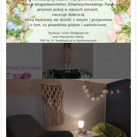
3
Pokój wyciszeń
26.03.2024
Wiosna to czas, kiedy przyroda budzi się do życia. Kwitną pierwsze
kwiaty, zieleni się trawa, słychać śpiew ptaków. W naszej szkole to
czas, kiedy rozkwitają talenty recytatorskie. Mogliśmy się o tym