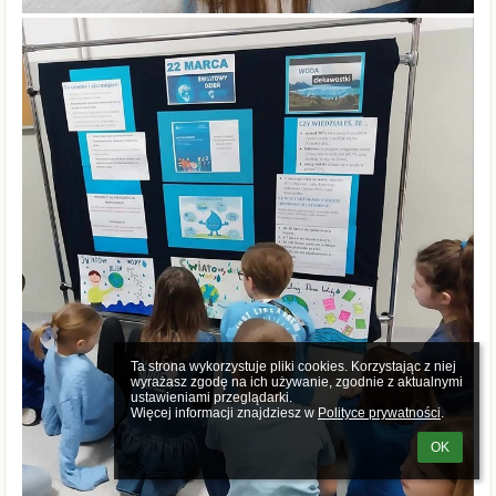
Ta strona wykorzystuje pliki cookies. Korzystając z niej 
wyrażasz zgodę na ich używanie, zgodnie z aktualnymi 
ustawieniami przeglądarki.

Więcej informacji znajdziesz w 
Polityce prywatności
.
OK